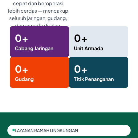
cepat dan beroperasi
lebih cerdas — mencakup
seluruh jaringan, gudang,
dan armada di jalan.
0
+
0
+
Cabang Jaringan
Unit Armada
0
+
0
+
Gudang
Titik Penanganan
LAYANAN RAMAH LINGKUNGAN