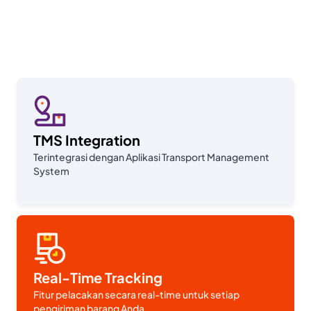
logistik yang komprehensif dan andal dengan fokus pada
efisiensi, ketepatan, dan nilai tambah — melayani pelanggan
di seluruh Indonesia maupun mancanegara.
TMS Integration
Terintegrasi dengan Aplikasi Transport Management
System
Real-Time Tracking
Fitur pelacakan secara real-time untuk setiap
pengiriman barang Anda