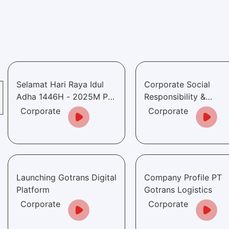
Selamat Hari Raya Idul
Corporate Social
Adha 1446H - 2025M PT.
Responsibility &
Gotrans Logistics
Employee PT. Gotran
Corporate
Corporate
International
Logistics Internationa
Berbagi_Kebahagiaan
Launching Gotrans Digital
Company Profile PT
Platform
Gotrans Logistics
Corporate
Corporate