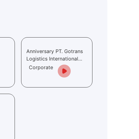
Anniversary PT. Gotrans
Logistics International
s
15'TH Terus Berinovasi &
Corporate
l
Tumbuh Bersama