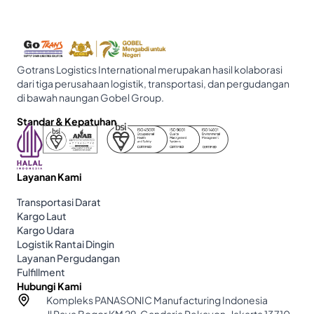
Gotrans Logistics International merupakan hasil kolaborasi
dari tiga perusahaan logistik, transportasi, dan pergudangan
di bawah naungan Gobel Group.
Standar & Kepatuhan
Layanan Kami
Transportasi Darat
Kargo Laut
Kargo Udara
Logistik Rantai Dingin
Layanan Pergudangan
Fulfillment
Hubungi Kami
Kompleks PANASONIC Manufacturing Indonesia
Jl Raya Bogor KM 29, Gandaria Pekayon, Jakarta 13710